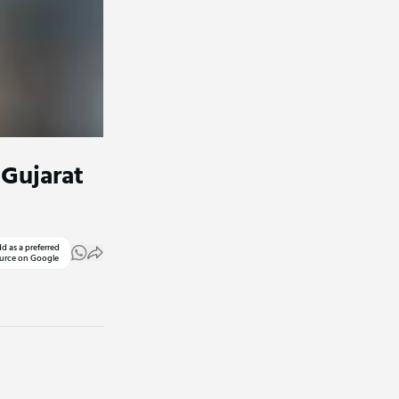
 Gujarat
d as a preferred
urce on Google