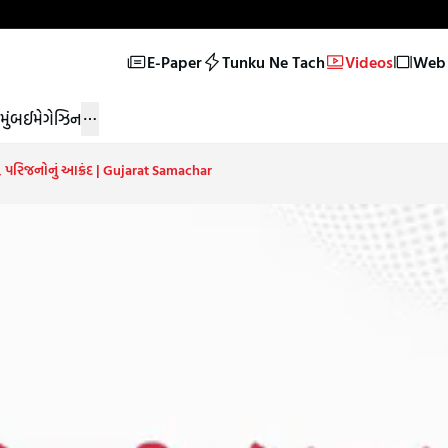
E-Paper
Tunku Ne Tach
Videos
Web 
મુંબઈ
મેગેઝિન
, પરિજનોનું આક્રંદ | Gujarat Samachar