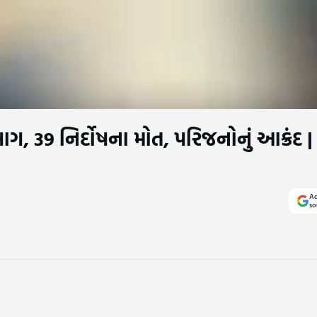
, 39 નિર્દોષના મોત, પરિજનોનું આક્રંદ |
Ad
so