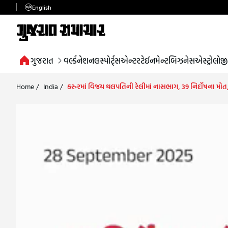
English
ગુજરાત
વર્લ્ડ
નેશનલ
સ્પોર્ટ્સ
એન્ટરટેઈનમેન્ટ
બિઝનેસ
એસ્ટ્રોલોજી
Home
/
India
/
કરુરમાં વિજય થલપતિની રેલીમાં નાસભાગ, 39 નિર્દોષના મોત