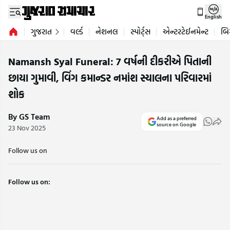
English
ગુજરાત
વર્લ્ડ
નેશનલ
સ્પોર્ટ્સ
એન્ટરટેઈનમેન્ટ
બિ
Namansh Syal Funeral: 7 વર્ષની દીકરીએ પિતાની
છાયા ગુમાવી, વિંગ કમાન્ડર નમાંશ સ્યાલના પરિવારમાં
શોક
By GS Team
Add as a preferred
source on Google
23 Nov 2025
Follow us on
Follow us on: