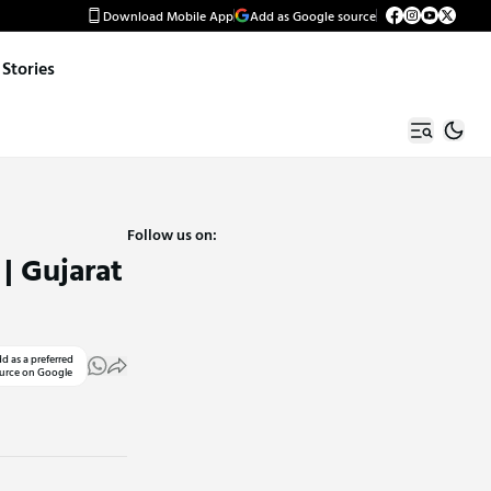
Download Mobile App
Add as Google source
Stories
Follow us on:
 | Gujarat
d as a preferred
urce on Google