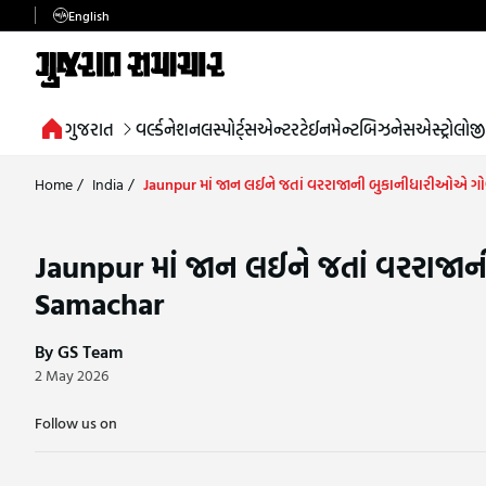
English
ગુજરાત
વર્લ્ડ
નેશનલ
સ્પોર્ટ્સ
એન્ટરટેઈનમેન્ટ
બિઝનેસ
એસ્ટ્રોલોજી
Home
/
India
/
Jaunpur માં જાન લઈને જતાં વરરાજાની બુકાનીધારીઓએ ગોળ
Jaunpur માં જાન લઈને જતાં વરરાજાન
Samachar
By GS Team
2 May 2026
Follow us on