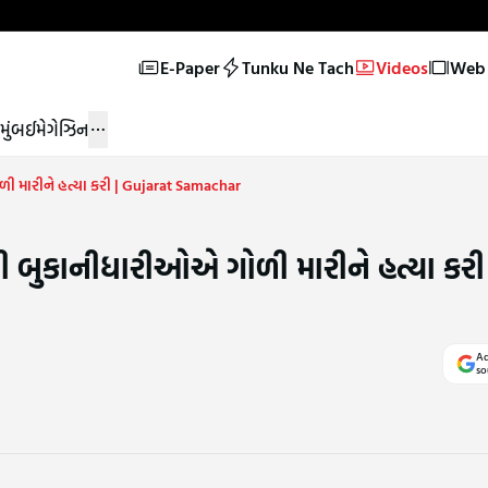
E-Paper
Tunku Ne Tach
Videos
Web 
મુંબઈ
મેગેઝિન
ી મારીને હત્યા કરી | Gujarat Samachar
ી બુકાનીધારીઓએ ગોળી મારીને હત્યા કરી
Ad
so