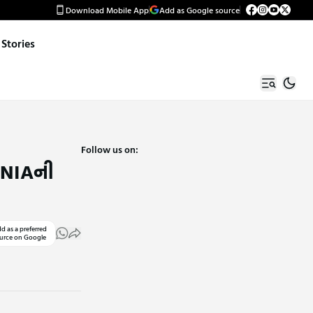
Download Mobile App
Add as Google source
Stories
Follow us on:
ે NIAની
d as a preferred
urce on Google