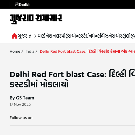
English
ગુજરાત
વર્લ્ડ
નેશનલ
સ્પોર્ટ્સ
એન્ટરટેઈનમેન્ટ
બિઝનેસ
એસ્ટ્રોલોજી
Home
/
India
/
Delhi Red Fort blast Case: દિલ્હી વિસ્ફોટ કેસના એક આર
Delhi Red Fort blast Case: દિલ્હી 
કસ્ટડીમાં મોકલાયો
By GS Team
17 Nov 2025
Follow us on