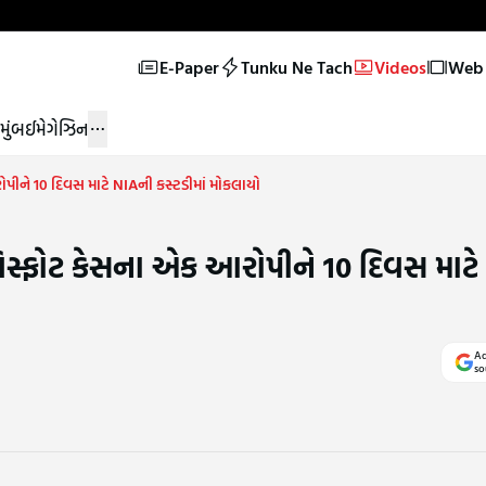
E-Paper
Tunku Ne Tach
Videos
Web 
મુંબઈ
મેગેઝિન
ોપીને 10 દિવસ માટે NIAની કસ્ટડીમાં મોકલાયો
વિસ્ફોટ કેસના એક આરોપીને 10 દિવસ માટ
Ad
so