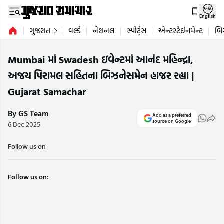
English
ગુજરાત
વર્લ્ડ
નેશનલ
સ્પોર્ટ્સ
એન્ટરટેઈનમેન્ટ
બિ
Mumbai માં Swadesh ઇવેન્ટમાં આનંદ મહિન્દ્રા,
અજય પિરામલ સહિતના બિઝનેસમેન હાજર રહ્યા |
Gujarat Samachar
By GS Team
Add as a preferred
source on Google
6 Dec 2025
Follow us on
Follow us on: