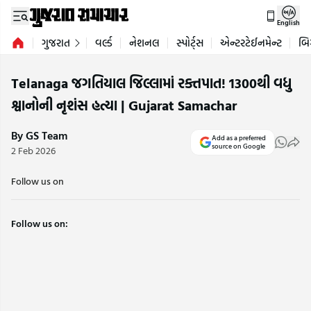
English
ગુજરાત
વર્લ્ડ
નેશનલ
સ્પોર્ટ્સ
એન્ટરટેઈનમેન્ટ
બિ
Telanaga જગતિયાલ જિલ્લામાં રક્તપાત! 1300થી વધુ
શ્વાનોની નૃશંસ હત્યા | Gujarat Samachar
By GS Team
Add as a preferred
source on Google
2 Feb 2026
Follow us on
Follow us on: