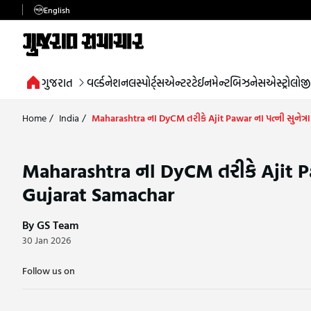
English
ગુજરાત
વર્લ્ડ
નેશનલ
સ્પોર્ટ્સ
એન્ટરટેઈનમેન્ટ
બિઝનેસ
એસ્ટ્રોલોજી
Home
/
India
/
Maharashtra ના DyCM તરીકે Ajit Pawar ના પત્ની સુનેત્ર
Maharashtra ના DyCM તરીકે Ajit Paw
Gujarat Samachar
By GS Team
30 Jan 2026
Follow us on