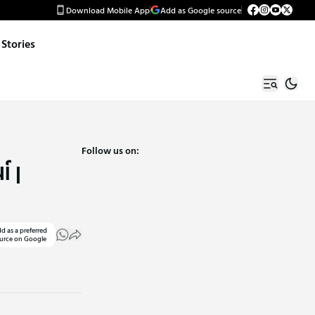
Download Mobile App
Add as Google source
Stories
Follow us on:
ા |
d as a preferred
urce on Google