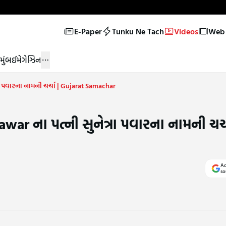
E-Paper
Tunku Ne Tach
Videos
Web 
મુંબઈ
મેગેઝિન
ા પવારના નામની ચર્ચા | Gujarat Samachar
ar ના પત્ની સુનેત્રા પવારના નામની ચર્ચ
Ad
so