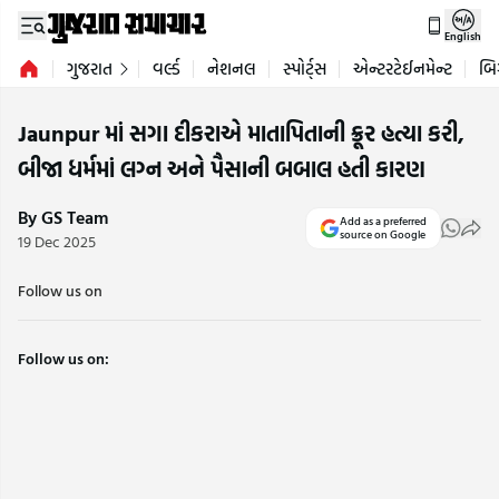
English
ગુજરાત
વર્લ્ડ
નેશનલ
સ્પોર્ટ્સ
એન્ટરટેઈનમેન્ટ
બિ
Jaunpur માં સગા દીકરાએ માતાપિતાની ક્રૂર હત્યા કરી,
બીજા ધર્મમાં લગ્ન અને પૈસાની બબાલ હતી કારણ
By GS Team
Add as a preferred
source on Google
19 Dec 2025
Follow us on
Follow us on: