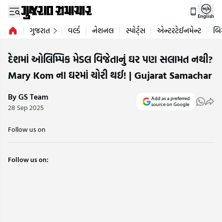
English
ગુજરાત
વર્લ્ડ
નેશનલ
સ્પોર્ટ્સ
એન્ટરટેઈનમેન્ટ
બિ
દેશમાં ઓલિમ્પિક મેડલ વિજેતાનું ઘર પણ સલામત નથી?
Mary Kom ના ઘરમાં ચોરી થઈ! | Gujarat Samachar
By GS Team
Add as a preferred
source on Google
28 Sep 2025
Follow us on
Follow us on: