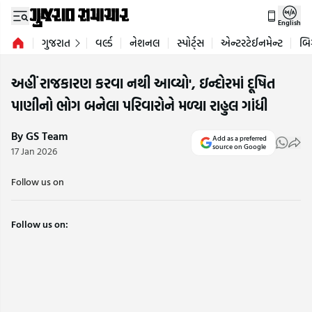
English
ગુજરાત
વર્લ્ડ
નેશનલ
સ્પોર્ટ્સ
એન્ટરટેઈનમેન્ટ
બિ
અહીં રાજકારણ કરવા નથી આવ્યો', ઇન્દોરમાં દૂષિત
પાણીનો ભોગ બનેલા પરિવારોને મળ્યા રાહુલ ગાંધી
By GS Team
Add as a preferred
source on Google
17 Jan 2026
Follow us on
Follow us on: