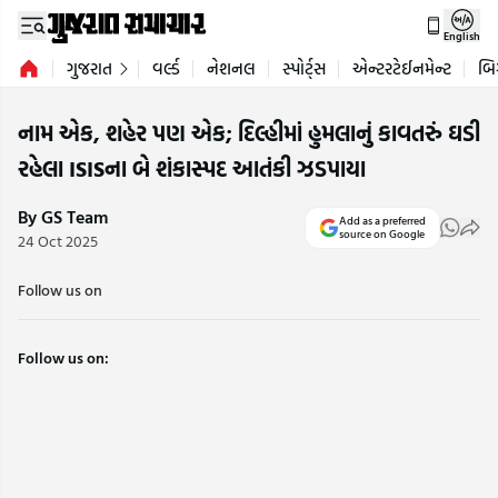
English
ગુજરાત
વર્લ્ડ
નેશનલ
સ્પોર્ટ્સ
એન્ટરટેઈનમેન્ટ
બિ
નામ એક, શહેર પણ એક; દિલ્હીમાં હુમલાનું કાવતરું ઘડી
રહેલા ISISના બે શંકાસ્પદ આતંકી ઝડપાયા
By GS Team
Add as a preferred
source on Google
24 Oct 2025
Follow us on
Follow us on: