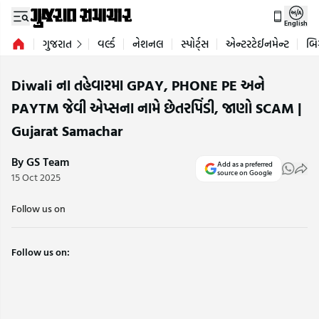
English
ગુજરાત
વર્લ્ડ
નેશનલ
સ્પોર્ટ્સ
એન્ટરટેઈનમેન્ટ
બિ
Diwali ના તહેવારમા GPAY, PHONE PE અને
PAYTM જેવી એપ્સના નામે છેતરપિંડી, જાણો SCAM |
Gujarat Samachar
By GS Team
Add as a preferred
source on Google
15 Oct 2025
Follow us on
Follow us on: