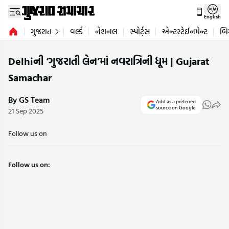
English
ગુજરાત
વર્લ્ડ
નેશનલ
સ્પોર્ટ્સ
એન્ટરટેઈનમેન્ટ
બિ
Delhiની ‘ગુજરાતી લેન’માં નવરાત્રિની ધૂમ | Gujarat
Samachar
By GS Team
Add as a preferred
source on Google
21 Sep 2025
Follow us on
Follow us on: