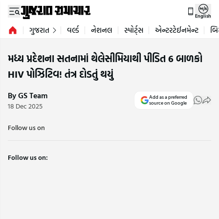
English
ગુજરાત
વર્લ્ડ
નેશનલ
સ્પોર્ટ્સ
એન્ટરટેઈનમેન્ટ
બિ
મધ્ય પ્રદેશના સતનામાં થેલેસીમિયાથી પીડિત 6 બાળકો
HIV પોઝિટિવ! તંત્ર દોડતું થયું
By GS Team
Add as a preferred
source on Google
18 Dec 2025
Follow us on
Follow us on: