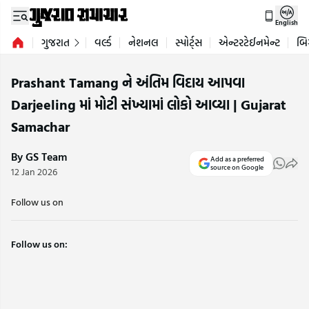
English
ગુજરાત
વર્લ્ડ
નેશનલ
સ્પોર્ટ્સ
એન્ટરટેઈનમેન્ટ
બિ
Prashant Tamang ને અંતિમ વિદાય આપવા
Darjeeling માં મોટી સંખ્યામાં લોકો આવ્યા | Gujarat
Samachar
By GS Team
Add as a preferred
source on Google
12 Jan 2026
Follow us on
Follow us on: