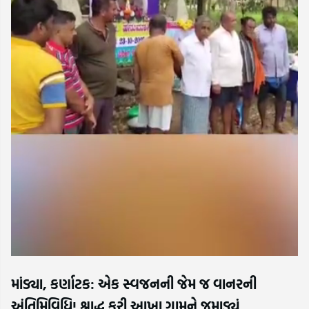
માંડ્યા, કર્ણાટક: એક સ્વજનની જેમ જ વાનરની
અંતિમિવિધિ! શ્રાદ્ધ કરી આખા ગામને જમાડ્યું