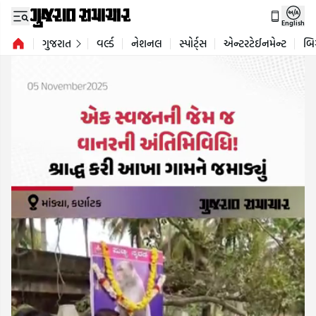
English
ગુજરાત
વર્લ્ડ
નેશનલ
સ્પોર્ટ્સ
એન્ટરટેઈનમેન્ટ
બિ