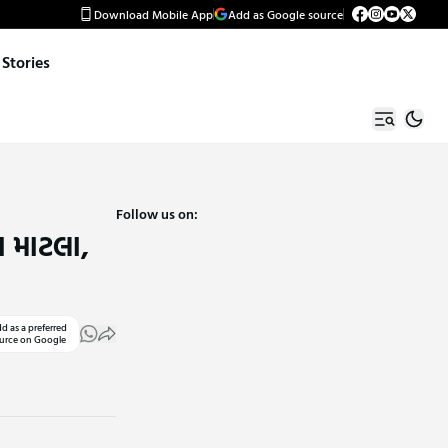
Download Mobile App
Add as Google source
Stories
Follow us on:
ા માટલા,
d as a preferred
urce on Google