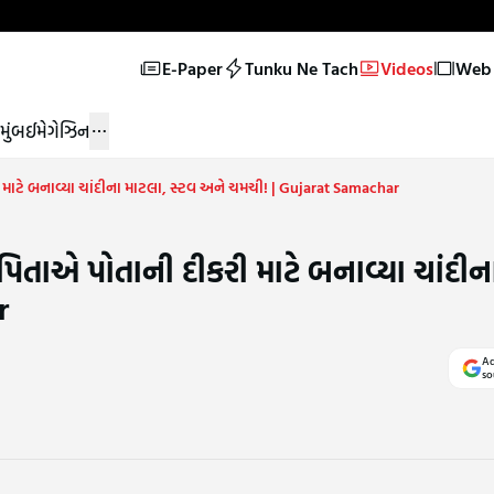
E-Paper
Tunku Ne Tach
Videos
Web 
મુંબઈ
મેગેઝિન
ાટે બનાવ્યા ચાંદીના માટલા, સ્ટવ અને ચમચી! | Gujarat Samachar
તાએ પોતાની દીકરી માટે બનાવ્યા ચાંદીન
r
Ad
so