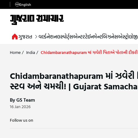
English
ગુજરાત
વર્લ્ડ
નેશનલ
સ્પોર્ટ્સ
એન્ટરટેઈનમેન્ટ
બિઝનેસ
એસ્ટ્રોલોજી
Home
/
India
/
Chidambaranathapuram માં ઝવેરી પિતાએ પોતાની દીકરી મ
Chidambaranathapuram માં ઝવેરી પિ
સ્ટવ અને ચમચી! | Gujarat Samacha
By GS Team
16 Jan 2026
Follow us on