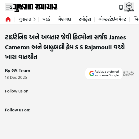
English
ગુજરાત
વર્લ્ડ
નેશનલ
સ્પોર્ટ્સ
એન્ટરટેઈનમેન્ટ
બિ
ટાઈટેનિક અને અવતાર જેવી ફિલ્મોના સર્જક James
Cameron અને બાહુબલી ફેમ S S Rajamouli વચ્ચે
ખાસ વાતચીત
By GS Team
Add as a preferred
source on Google
18 Dec 2025
Follow us on
Follow us on: