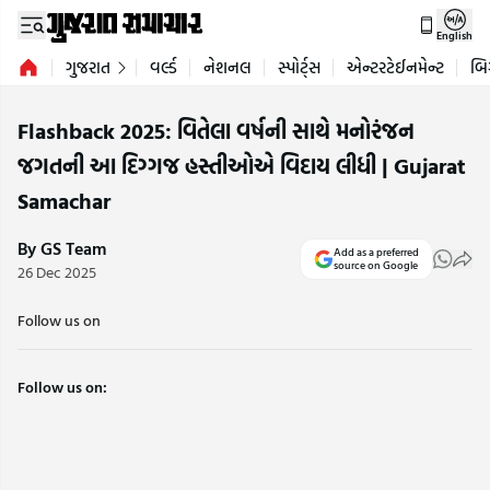
English
ગુજરાત
વર્લ્ડ
નેશનલ
સ્પોર્ટ્સ
એન્ટરટેઈનમેન્ટ
બિ
Flashback 2025: વિતેલા વર્ષની સાથે મનોરંજન
જગતની આ દિગ્ગજ હસ્તીઓએ વિદાય લીધી | Gujarat
Samachar
By GS Team
Add as a preferred
source on Google
26 Dec 2025
Follow us on
Follow us on: