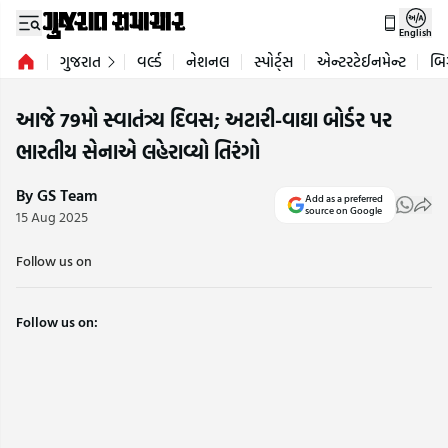
English
ગુજરાત
વર્લ્ડ
નેશનલ
સ્પોર્ટ્સ
એન્ટરટેઈનમેન્ટ
બિ
આજે 79મો સ્વાતંત્ર્ય દિવસ; અટારી-વાઘા બોર્ડર પર
ભારતીય સેનાએ લહેરાવ્યો તિરંગો
By GS Team
Add as a preferred
source on Google
15 Aug 2025
Follow us on
Follow us on: