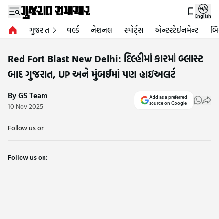
English
ગુજરાત
વર્લ્ડ
નેશનલ
સ્પોર્ટ્સ
એન્ટરટેઈનમેન્ટ
બિ
Red Fort Blast New Delhi: દિલ્હીમાં કારમાં બ્લાસ્ટ
બાદ ગુજરાત, UP અને મુંબઈમાં પણ હાઇઅલર્ટ
By GS Team
Add as a preferred
source on Google
10 Nov 2025
Follow us on
Follow us on: