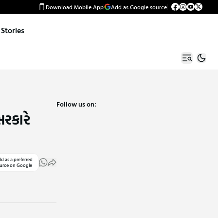
Download Mobile App
Add as Google source
Stories
Follow us on:
રકારે
d as a preferred
urce on Google