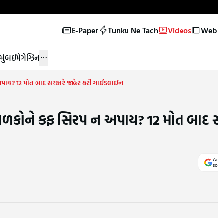
E-Paper
Tunku Ne Tach
Videos
Web 
મુંબઈ
મેગેઝિન
પાય? 12 મોત બાદ સરકારે જાહેર કરી ગાઈડલાઇન
ાળકોને કફ સિરપ ન અપાય? 12 મોત બાદ સ
Ad
so