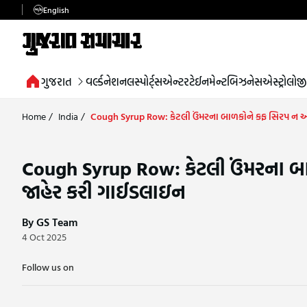
English
ગુજરાત
વર્લ્ડ
નેશનલ
સ્પોર્ટ્સ
એન્ટરટેઈનમેન્ટ
બિઝનેસ
એસ્ટ્રોલોજી
Home
/
India
/
Cough Syrup Row: કેટલી ઉંમરના બાળકોને કફ સિરપ ન અ
Cough Syrup Row: કેટલી ઉંમરના બ
જાહેર કરી ગાઈડલાઇન
By GS Team
4 Oct 2025
Follow us on