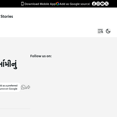
Download Mobile App
Add as Google source
Stories
Follow us on:
ામીનું
d as a preferred
urce on Google