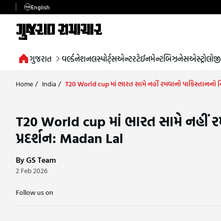
English
ગુજરાત
વર્લ્ડ
નેશનલ
સ્પોર્ટ્સ
એન્ટરટેઈનમેન્ટ
બિઝનેસ
એસ્ટ્રોલોજી
Home
/
India
/
T20 World cup માં ભારત સામે નહીં રમવાનો પાકિસ્તાનનો નિર્
T20 World cup માં ભારત સામે નહીં રમવ
પ્રદર્શન: Madan Lal
By GS Team
2 Feb 2026
Follow us on