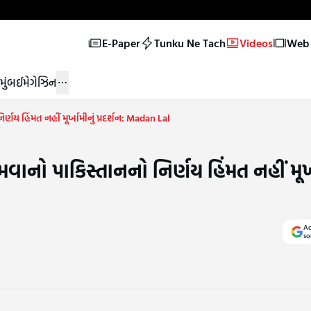
E-Paper
Tunku Ne Tach
Videos
Web 
મુંબઈ
મેગેઝિન
ણય હિંમત નહીં મૂર્ખામીનું પ્રદર્શન: Madan Lal
ાનો પાકિસ્તાનનો નિર્ણય હિંમત નહીં મૂર્ખ
Ad
so