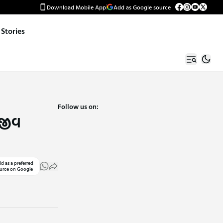
Download Mobile App
Add as Google source
Stories
Follow us on:
 જીવ
d as a preferred
urce on Google