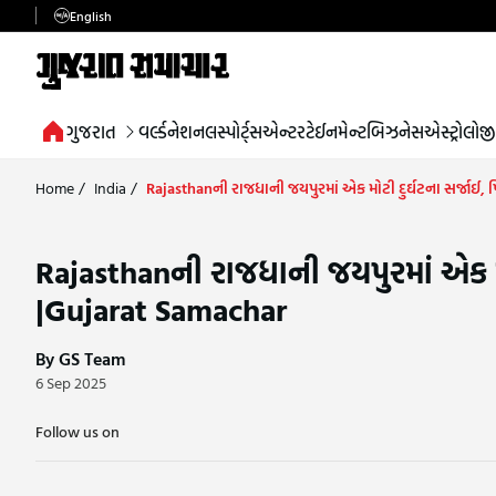
English
ગુજરાત
વર્લ્ડ
નેશનલ
સ્પોર્ટ્સ
એન્ટરટેઈનમેન્ટ
બિઝનેસ
એસ્ટ્રોલોજી
Home
/
India
/
Rajasthanની રાજધાની જયપુરમાં એક મોટી દુર્ઘટના સર્જાઈ, પ
Rajasthanની રાજધાની જયપુરમાં એક મોટી
|Gujarat Samachar
By GS Team
6 Sep 2025
Follow us on