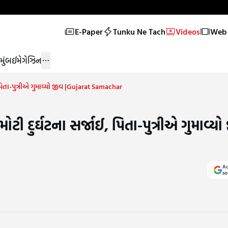
E-Paper
Tunku Ne Tach
Videos
Web 
મુંબઈ
મેગેઝિન
િતા-પુત્રીએ ગુમાવ્યો જીવ |Gujarat Samachar
 દુર્ઘટના સર્જાઈ, પિતા-પુત્રીએ ગુમાવ્યો
Ad
so