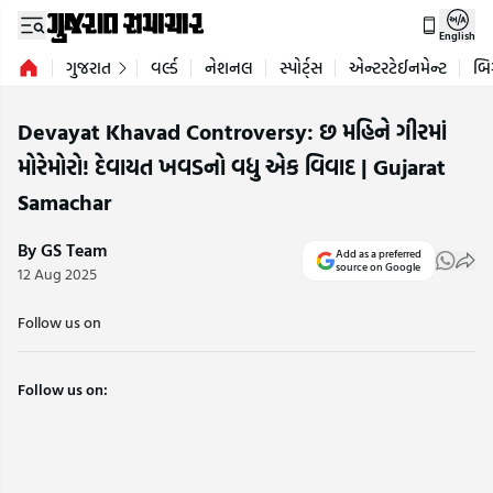
English
ગુજરાત
વર્લ્ડ
નેશનલ
સ્પોર્ટ્સ
એન્ટરટેઈનમેન્ટ
બિ
Devayat Khavad Controversy: છ મહિને ગીરમાં
મોરેમોરો! દેવાયત ખવડનો વધુ એક વિવાદ | Gujarat
Samachar
By GS Team
Add as a preferred
source on Google
12 Aug 2025
Follow us on
Follow us on: