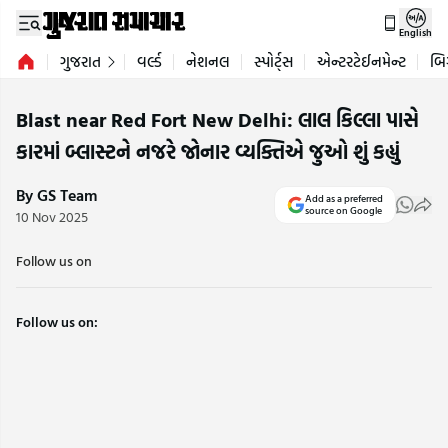
English
ગુજરાત
વર્લ્ડ
નેશનલ
સ્પોર્ટ્સ
એન્ટરટેઈનમેન્ટ
બિ
Blast near Red Fort New Delhi: લાલ કિલ્લા પાસે
કારમાં બ્લાસ્ટને નજરે જોનાર વ્યક્તિએ જુઓ શું કહ્યું
By GS Team
Add as a preferred
source on Google
10 Nov 2025
Follow us on
Follow us on: