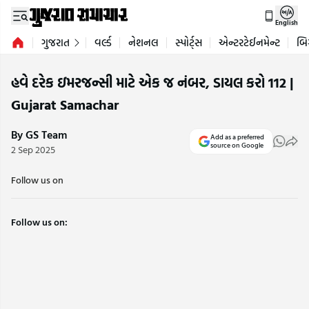
English
ગુજરાત
વર્લ્ડ
નેશનલ
સ્પોર્ટ્સ
એન્ટરટેઈનમેન્ટ
બિ
હવે દરેક ઇમરજન્સી માટે એક જ નંબર, ડાયલ કરો 112 |
Gujarat Samachar
By GS Team
Add as a preferred
source on Google
2 Sep 2025
Follow us on
Follow us on: