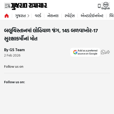
English
ગુજરાત
વર્લ્ડ
નેશનલ
સ્પોર્ટ્સ
એન્ટરટેઈનમેન્ટ
બિ
બલૂચિસ્તાનમાં લોહિયાળ જંગ, 145 બળવાખોર-17
સુરક્ષાકર્મીનાં મોત
By GS Team
Add as a preferred
source on Google
2 Feb 2026
Follow us on
Follow us on: