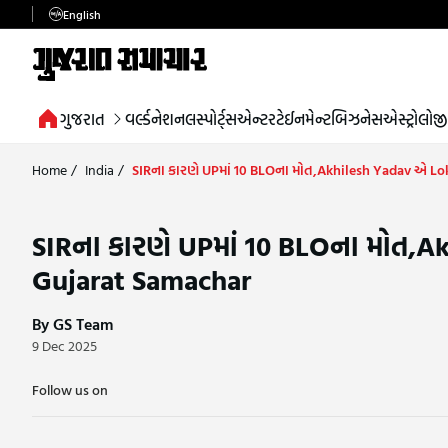
English
ગુજરાત
વર્લ્ડ
નેશનલ
સ્પોર્ટ્સ
એન્ટરટેઈનમેન્ટ
બિઝનેસ
એસ્ટ્રોલોજી
Home
/
India
/
SIRના કારણે UPમાં 10 BLOના મોત,Akhilesh Yadav એ Lok
SIRના કારણે UPમાં 10 BLOના મોત,Ak
Gujarat Samachar
By GS Team
9 Dec 2025
Follow us on