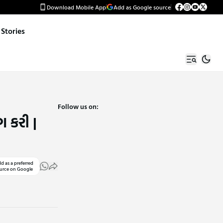
Download Mobile App
Add as Google source
Stories
Follow us on:
 કરી |
d as a preferred
urce on Google