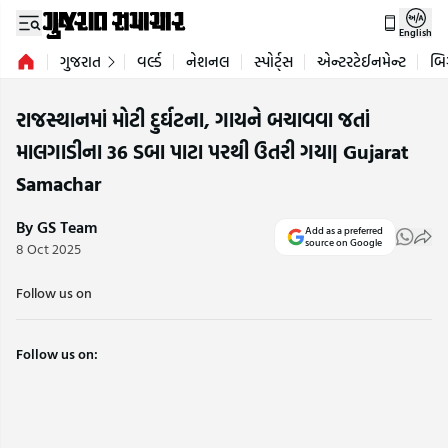
English
ગુજરાત
વર્લ્ડ
નેશનલ
સ્પોર્ટ્સ
એન્ટરટેઈનમેન્ટ
બિ
રાજસ્થાનમાં મોટી દુર્ઘટના, ગાયને બચાવવા જતાં
માલગાડીના 36 ડબા પાટા પરથી ઉતરી ગયા| Gujarat
Samachar
By GS Team
Add as a preferred
source on Google
8 Oct 2025
Follow us on
Follow us on: