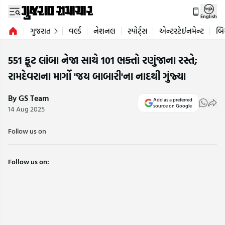
English
ગુજરાત
વર્લ્ડ
નેશનલ
સ્પોર્ટ્સ
એન્ટરટેઈનમેન્ટ
બિ
551 ફૂટ લાંબા નેજા સાથે 101 ભક્તો રણુંજાના રસ્તે;
રામદેવરાના માર્ગો 'જય બાબારી'ના નાદથી ગુંજ્યા
By GS Team
Add as a preferred
source on Google
14 Aug 2025
Follow us on
Follow us on: