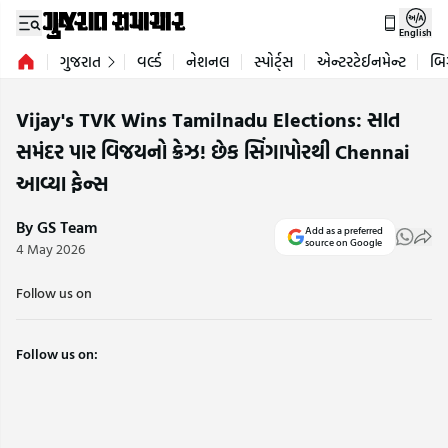
English
ગુજરાત
વર્લ્ડ
નેશનલ
સ્પોર્ટ્સ
એન્ટરટેઈનમેન્ટ
બિ
Vijay's TVK Wins Tamilnadu Elections: સાત
સમંદર પાર વિજયનો ક્રેઝ! છેક સિંગાપોરથી Chennai
આવ્યા ફેન્સ
By GS Team
Add as a preferred
source on Google
4 May 2026
Follow us on
Follow us on: