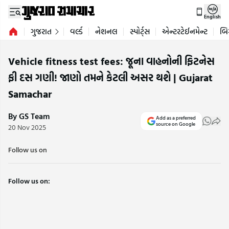
English
ગુજરાત
વર્લ્ડ
નેશનલ
સ્પોર્ટ્સ
એન્ટરટેઈનમેન્ટ
બિ
Vehicle fitness test fees: જૂના વાહનોની ફિટનેસ
ફી દસ ગણી! જાણો તમને કેટલી અસર થશે | Gujarat
Samachar
By GS Team
Add as a preferred
source on Google
20 Nov 2025
Follow us on
Follow us on: