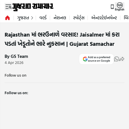
English
ગુજરાત
વર્લ્ડ
નેશનલ
સ્પોર્ટ્સ
એન્ટરટેઈનમેન્ટ
બિ
Rajasthan માં ભરઉનાળે વરસાદ! Jaisalmer માં કરા
પડતાં ખેડૂતોને ભારે નુકસાન | Gujarat Samachar
By GS Team
Add as a preferred
source on Google
4 Apr 2026
Follow us on
Follow us on: