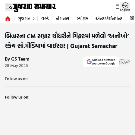
English
ગુજરાત
વર્લ્ડ
નેશનલ
સ્પોર્ટ્સ
એન્ટરટેઈનમેન્ટ
બિ
બિહારના CM સમ્રાટ ચૌધરીને ગિફ્ટમાં મળેલો ‘અનોખો’
સ્કેચ સો.મીડિયામાં વાઇરલ! | Gujarat Samachar
By GS Team
Add as a preferred
source on Google
28 May 2026
Follow us on
Follow us on: