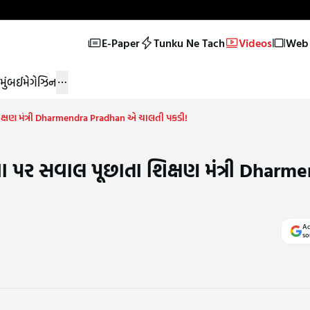
E-Paper
Tunku Ne Tach
Videos
Web 
મુંબઈ
મેગેઝિન
િક્ષણ મંત્રી Dharmendra Pradhan એ ચાલતી પકડી!
ા પર સવાલ પૂછાતા શિક્ષણ મંત્રી Dharm
Ad
so