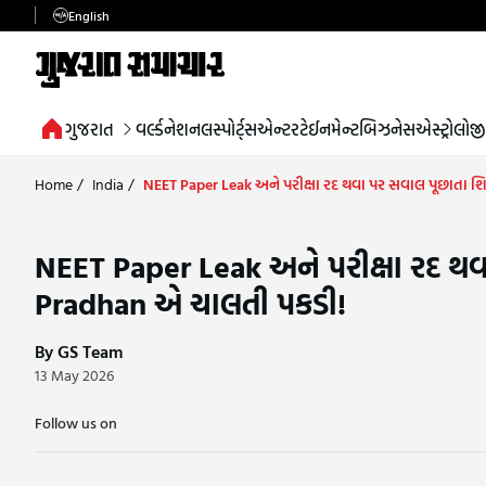
English
ગુજરાત
વર્લ્ડ
નેશનલ
સ્પોર્ટ્સ
એન્ટરટેઈનમેન્ટ
બિઝનેસ
એસ્ટ્રોલોજી
Home
/
India
/
NEET Paper Leak અને પરીક્ષા રદ થવા પર સવાલ પૂછાતા શ
NEET Paper Leak અને પરીક્ષા રદ થવ
Pradhan એ ચાલતી પકડી!
By GS Team
13 May 2026
Follow us on