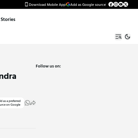
Download Mobile App
Add as Google source
Stories
Follow us on:
endra
d as a preferred
urce on Google