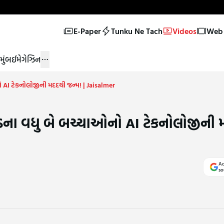
E-Paper
Tunku Ne Tach
Videos
Web 
મુંબઈ
મેગેઝિન
 AI ટેકનોલોજીની મદદથી જન્મ! | Jaisalmer
ાડના વધુ બે બચ્ચાઓનો AI ટેકનોલોજીની 
Ad
so