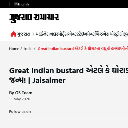
English
ગુજરાત
વર્લ્ડ
નેશનલ
સ્પોર્ટ્સ
એન્ટરટેઈનમેન્ટ
બિઝનેસ
એસ્ટ્રોલોજી
Home
/
India
/
Great Indian bustard એટલે કે ઘોરાડના વધુ બે બચ્ચાઓનો
Great Indian bustard એટલે કે ઘોર
જન્મ! | Jaisalmer
By GS Team
13 May 2026
Follow us on