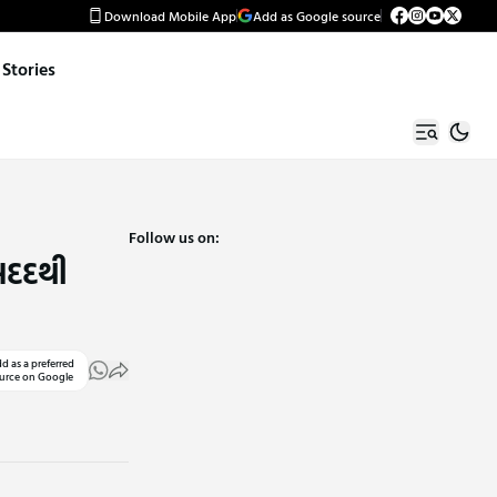
Download Mobile App
Add as Google source
Stories
Follow us on:
મદદથી
d as a preferred
urce on Google