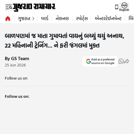
English
ગુજરાત
વર્લ્ડ
નેશનલ
સ્પોર્ટ્સ
એન્ટરટેઈનમેન્ટ
બિ
બાળપણમાં જ માતા ગુમાવતાં વાઘનું બચ્ચું થયું અનાથ,
22 મહિનાની ટ્રેનિંગ... ને ફરી જંગલમાં મુક્ત
By GS Team
Add as a preferred
source on Google
25 Jun 2026
Follow us on
Follow us on: