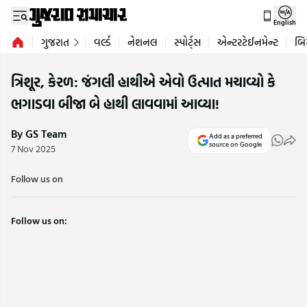
English
ગુજરાત
વર્લ્ડ
નેશનલ
સ્પોર્ટ્સ
એન્ટરટેઈનમેન્ટ
બિ
ત્રિશૂર, કેરળ: જંગલી હાથીએ એવો ઉત્પાત મચાવ્યો કે
ભગાડવા બીજા બે હાથી લાવવામાં આવ્યા!
By GS Team
Add as a preferred
source on Google
7 Nov 2025
Follow us on
Follow us on: