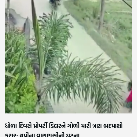
ધોળા દિવસે પ્રોપર્ટી ડિલરને ગોળી મારી ત્રણ બદમાશો
ફરાર; યુપીના વારાણસીની ઘટના