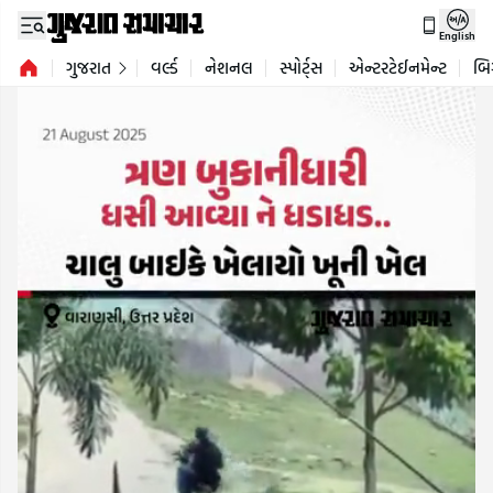
English
ગુજરાત
વર્લ્ડ
નેશનલ
સ્પોર્ટ્સ
એન્ટરટેઈનમેન્ટ
બિ