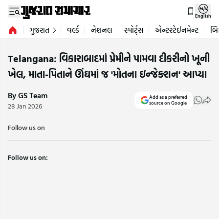
English
ગુજરાત
વર્લ્ડ
નેશનલ
સ્પોર્ટ્સ
એન્ટરટેઈનમેન્ટ
બિ
Telangana: વિકારાબાદમાં પ્રેમીને પામવા દીકરીનો ખૂની
ખેલ, માતા-પિતાને ઊંઘમાં જ 'મોતના ઇન્જેક્શન' આપ્યા
By GS Team
Add as a preferred
source on Google
28 Jan 2026
Follow us on
Follow us on: