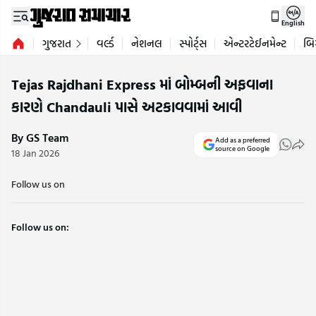
English
ગુજરાત
વર્લ્ડ
નેશનલ
સ્પોર્ટ્સ
એન્ટરટેઈનમેન્ટ
બિ
Tejas Rajdhani Express માં બોમ્બની અફવાના
કારણે Chandauli પાસે અટકાવવામાં આવી
By GS Team
Add as a preferred
source on Google
18 Jan 2026
Follow us on
Follow us on: