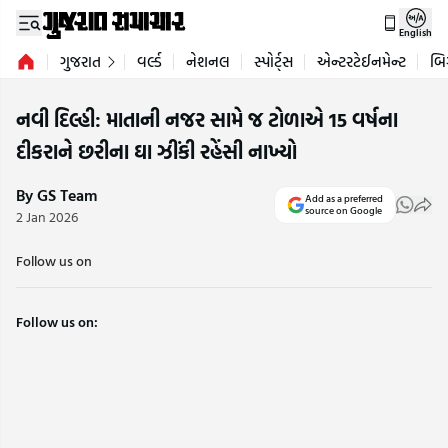
English
ગુજરાત
વર્લ્ડ
નેશનલ
સ્પોર્ટ્સ
એન્ટરટેઈનમેન્ટ
બિ
નવી દિલ્હી: માતાની નજર સામે જ ટોળાએ 15 વર્ષના
દીકરાને છરીના ઘા ઝીંકી રહેંસી નાખ્યો
By GS Team
Add as a preferred
source on Google
2 Jan 2026
Follow us on
Follow us on: