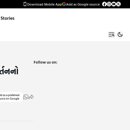
Download Mobile App
Add as Google source
Stories
Follow us on:
ર્તનનો
d as a preferred
urce on Google