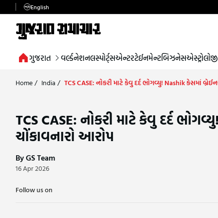
English
ગુજરાત
વર્લ્ડ
નેશનલ
સ્પોર્ટ્સ
એન્ટરટેઈનમેન્ટ
બિઝનેસ
એસ્ટ્રોલોજી
Home
/
India
/
TCS CASE: નોકરી માટે કેવુ દર્દ ભોગવ્યુ! Nashik કેસમાં બ્
TCS CASE: નોકરી માટે કેવુ દર્દ ભોગવ્ય
ચોંકાવનારો આરોપ
By GS Team
16 Apr 2026
Follow us on