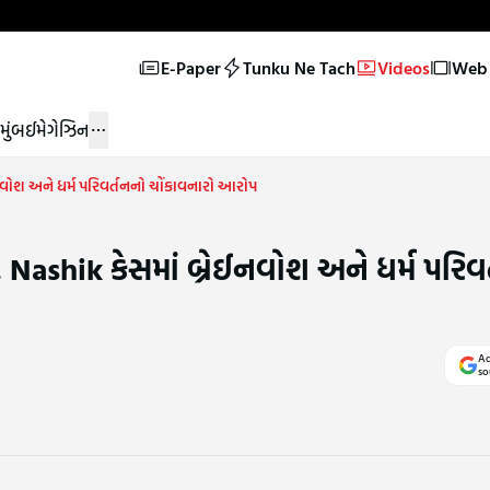
E-Paper
Tunku Ne Tach
Videos
Web 
મુંબઈ
મેગેઝિન
રેઈનવોશ અને ધર્મ પરિવર્તનનો ચોંકાવનારો આરોપ
ુ! Nashik કેસમાં બ્રેઈનવોશ અને ધર્મ પરિવ
Ad
so