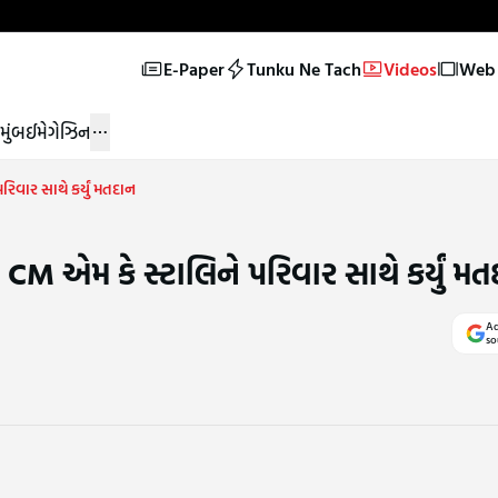
E-Paper
Tunku Ne Tach
Videos
Web 
મુંબઈ
મેગેઝિન
વાર સાથે કર્યું મતદાન
 એમ કે સ્ટાલિને પરિવાર સાથે કર્યું મત
Ad
so