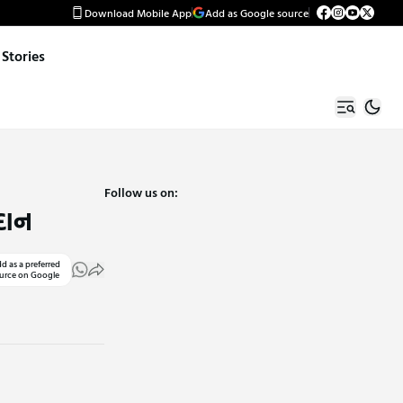
Download Mobile App
Add as Google source
Stories
Follow us on:
દાન
d as a preferred
urce on Google