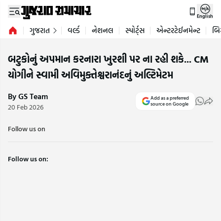
English
ગુજરાત
વર્લ્ડ
નેશનલ
સ્પોર્ટ્સ
એન્ટરટેઈનમેન્ટ
બિ
બટુકોનું અપમાન કરનારા ખુરશી પર ના રહી શકે... CM
યોગીને સ્વામી અવિમુક્તેશ્વરાનંદનું અલ્ટિમેટમ
By GS Team
Add as a preferred
source on Google
20 Feb 2026
Follow us on
Follow us on: