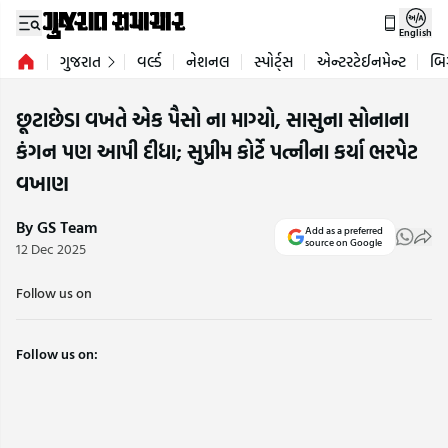
English
ગુજરાત
વર્લ્ડ
નેશનલ
સ્પોર્ટ્સ
એન્ટરટેઈનમેન્ટ
બિ
છૂટાછેડા વખતે એક પૈસો ના માગ્યો, સાસુના સોનાના
કંગન પણ આપી દીધા; સુપ્રીમ કોર્ટે પત્નીના કર્યા ભરપેટ
વખાણ
By GS Team
Add as a preferred
source on Google
12 Dec 2025
Follow us on
Follow us on: