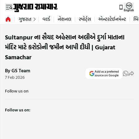
English
ગુજરાત
વર્લ્ડ
નેશનલ
સ્પોર્ટ્સ
એન્ટરટેઈનમેન્ટ
બિ
Sultanpur ના સૈયદ અહેસાન અલીએ દુર્ગા માતાના
મંદિર માટે કરોડોની જમીન આપી દીધી | Gujarat
Samachar
By GS Team
Add as a preferred
source on Google
7 Feb 2026
Follow us on
Follow us on: