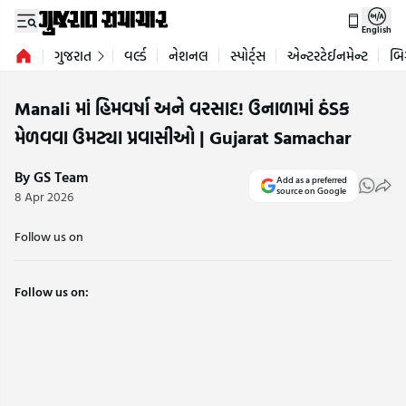
English
ગુજરાત
વર્લ્ડ
નેશનલ
સ્પોર્ટ્સ
એન્ટરટેઈનમેન્ટ
બિ
Manali માં હિમવર્ષા અને વરસાદ! ઉનાળામાં ઠંડક
મેળવવા ઉમટ્યા પ્રવાસીઓ | Gujarat Samachar
By GS Team
Add as a preferred
source on Google
8 Apr 2026
Follow us on
Follow us on: