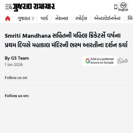
English
ગુજરાત
વર્લ્ડ
નેશનલ
સ્પોર્ટ્સ
એન્ટરટેઈનમેન્ટ
બિ
Smriti Mandhana સહિતની મહિલા ક્રિકેટર્સે વર્ષના
પ્રથમ દિવસે મહાકાલ મંદિરની ભસ્મ આરતીના દર્શન કર્યા
By GS Team
Add as a preferred
source on Google
1 Jan 2026
Follow us on
Follow us on: